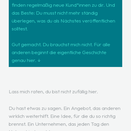
finden regelmäßig neue Kund*innen zu dir. Und
das Beste: Du musst nicht mehr ständig
überlegen, was du als Nächstes veröffentlichen
solltest.
Gut gemacht. Du brauchst mich nicht. Für alle
anderen beginnt die eigentliche Geschichte
genau hier. ↓
Lass mich raten, du bist nicht zufällig hier.
Du hast etwas zu sagen. Ein Angebot, das anderen
wirklich weiterhilft. Eine Idee, für die du so richtig
brennst. Ein Unternehmen, das jeden Tag den