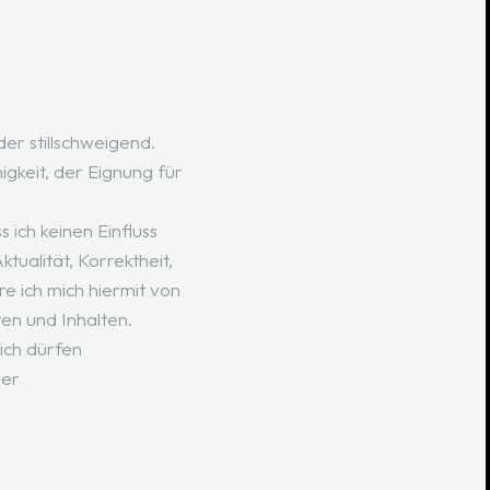
er stillschweigend.
gkeit, der Eignung für
 ich keinen Einfluss
tualität, Korrektheit,
e ich mich hiermit von
ten und Inhalten.
ich dürfen
ber