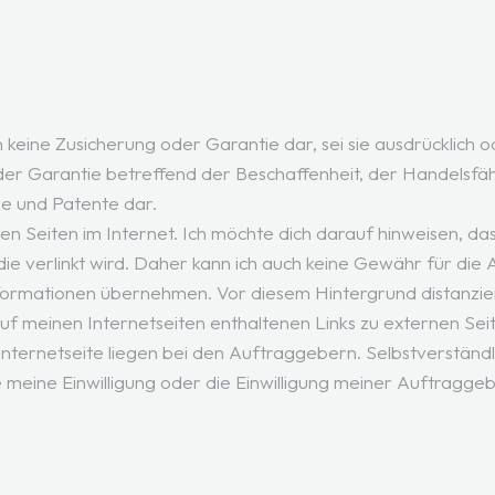
keine Zusicherung oder Garantie dar, sei sie ausdrücklich od
der Garantie betreffend der Beschaffenheit, der Handelsfähi
e und Patente dar.
n Seiten im Internet. Ich möchte dich darauf hinweisen, dass
ie verlinkt wird. Daher kann ich auch keine Gewähr für die Ak
Informationen übernehmen. Vor diesem Hintergrund distanzier
e auf meinen Internetseiten enthaltenen Links zu externen Sei
Internetseite liegen bei den Auftraggebern. Selbstverständl
 meine Einwilligung oder die Einwilligung meiner Auftragge