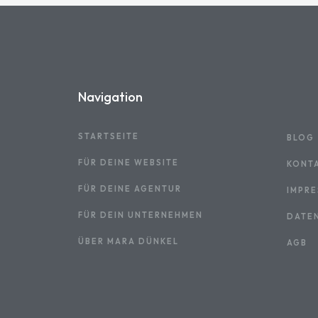
Navigation
STARTSEITE
BLOG
FÜR DEINE WEBSITE
KONT
FÜR DEINE AGENTUR
IMPR
FÜR DEIN UNTERNEHMEN
DATE
ÜBER MARA DÜNKEL
AGB