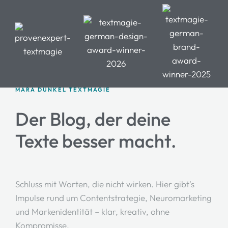
HOME
MARA DÜNKEL TEXTMAGIE
Der Blog, der deine
ANGEBOTE
Texte besser macht.
ÜBER MARA
BLOG
KONTAKT
Schluss mit Worten, die nicht wirken. Hier gibt's
Impulse rund um Contentstrategie, Neuromarketing
und Markenidentität – klar, kreativ, ohne
Kompromisse.