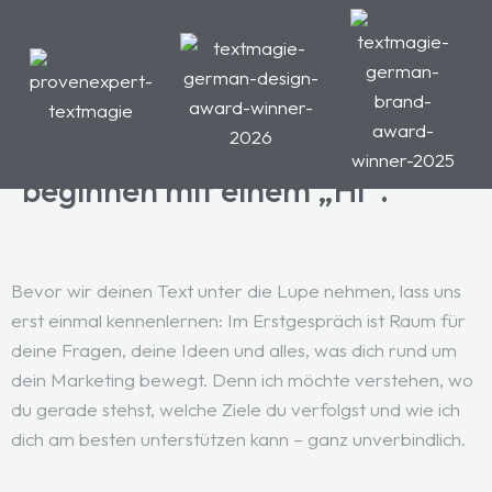
DU BIST DRAN
Die besten Geschichten
beginnen mit einem „Hi“.
HOME
ANGEBOTE
Bevor wir deinen Text unter die Lupe nehmen, lass uns
ÜBER MARA
erst einmal kennenlernen: Im Erstgespräch ist Raum für
BLOG
deine Fragen, deine Ideen und alles, was dich rund um
dein Marketing bewegt. Denn ich möchte verstehen, wo
KONTAKT
du gerade stehst, welche Ziele du verfolgst und wie ich
dich am besten unterstützen kann – ganz unverbindlich.