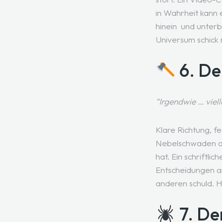
in Wahrheit kann 
hinein und unterb
Universum schick 
6. De
“Irgendwie … viel
Klare Richtung, f
Nebelschwaden aus
hat. Ein schriftli
Entscheidungen am
anderen schuld. H
7. De