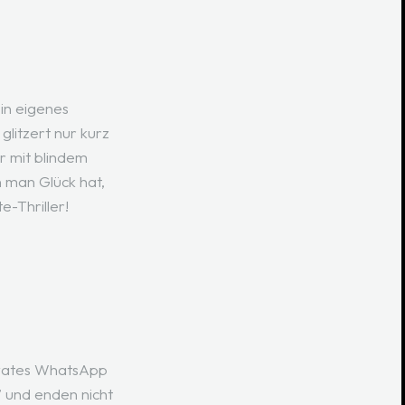
ein eigenes
glitzert nur kurz
r mit blindem
 man Glück hat,
-Thriller!
privates WhatsApp
” und enden nicht