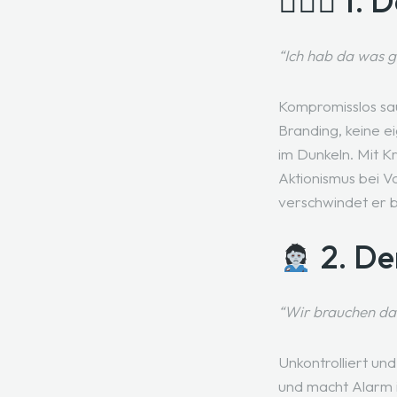
🧛🏻‍♂️ 1
“Ich hab da was 
Kompromisslos sau
Branding, keine e
im Dunkeln. Mit K
Aktionismus bei V
verschwindet er b
2. De
“Wir brauchen da 
Unkontrolliert und
und macht Alarm i