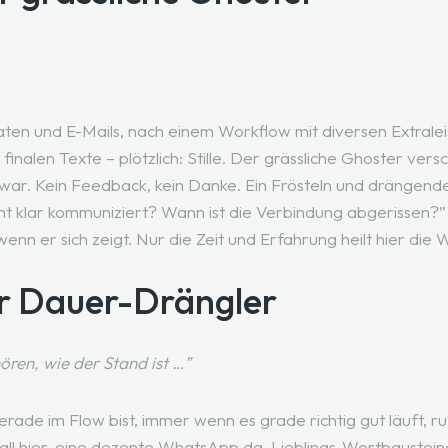
ten und E-Mails, nach einem Workflow mit diversen Extrale
nalen Texte – plötzlich: Stille. Der grässliche Ghoster vers
a war. Kein Feedback, kein Danke. Ein Frösteln und drängend
ht klar kommuniziert? Wann ist die Verbindung abgerissen?
wenn er sich zeigt. Nur die Zeit und Erfahrung heilt hier die
r Dauer-Drängler
ören, wie der Stand ist …”
ade im Flow bist, immer wenn es grade richtig gut läuft, ru
Call hier, eine dezente WhatsApp da. Lieblings-Wortbaustein: