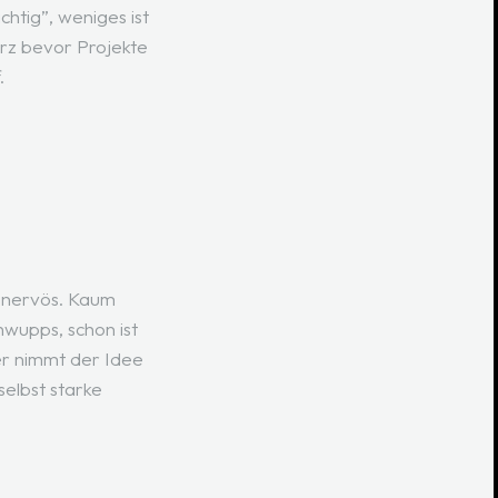
htig”, weniges ist
urz bevor Projekte
f.
t nervös. Kaum
wupps, schon ist
r nimmt der Idee
selbst starke