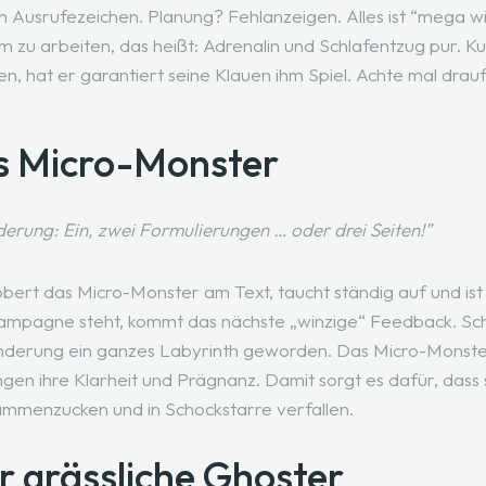
n Ausrufezeichen. Planung? Fehlanzeigen. Alles ist “mega wic
hm zu arbeiten, das heißt: Adrenalin und Schlafentzug pur. K
, hat er garantiert seine Klauen ihm Spiel. Achte mal drau
as Micro-Monster
derung: Ein, zwei Formulierungen … oder drei Seiten!”
bert das Micro-Monster am Text, taucht ständig auf und is
Kampagne steht, kommt das nächste „winzige“ Feedback. Sch
Änderung ein ganzes Labyrinth geworden. Das Micro-Monste
gen ihre Klarheit und Prägnanz. Damit sorgt es dafür, dass 
ammenzucken und in Schockstarre verfallen.
r grässliche Ghoster