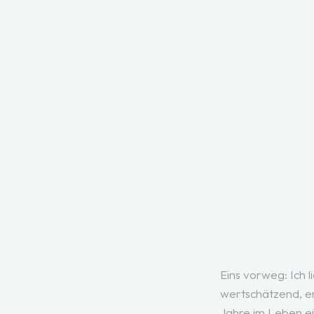
Eins vorweg: Ich l
wertschätzend, en
Jahre im Leben ei