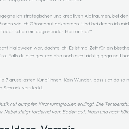
begegne ich strategischen und kreativen Albträumen, bei den
innen wie ich Gänsehaut bekommen. Und bei denen ich mich 
t oder schon ein beginnender Horrortrip?”
cht Halloween war, dachte ich: Es ist mal Zeit für ein bissc
ro. F
alls du dich gestern also noch nicht richtig gegruselt h
ie 7 gruseligsten Kund*innen. Kein Wunder, dass sich da so
im Schrank versteckt.
usik mit dumpfen Kirchturmglocken erklingt. Die Temperatur 
er Nebel steigt fordernd vom Boden auf. Nach und nach hüllt 