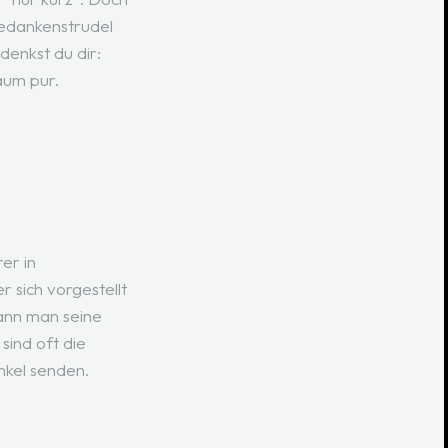
 Gedankenstrudel
denkst du dir:
raum pur.
er in
 sich vorgestellt
kann man seine
sind oft die
unkel senden.