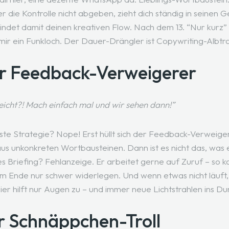
er die Kontrolle nicht abgeben, zieht dich ständig in seinen
indet damit deinen kreativen Flow. Nach dem 13. “Nur kurz” 
mir ein Funkloch. Der Dauer-Drängler ist Copywriting-Albt
r Feedback-Verweigerer
leicht?! Mach einfach mal und wir sehen dann!”
este Strategie? Nope! Erst hüllt sich der Feedback-Verweiger
 unkonkreten Wortbausteinen. Dann ist es nicht das, was er
ches Briefing? Fehlanzeige. Er arbeitet gerne auf Zuruf – so 
 Ende nur schwer widerlegen. Und wenn etwas nicht läuft, 
ier hilft nur Augen zu – und immer neue Lichtstrahlen ins D
r Schnäppchen-Troll