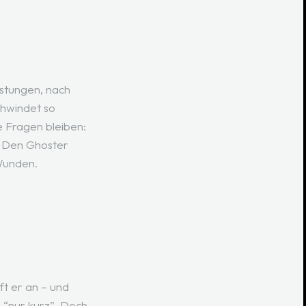
istungen, nach
chwindet so
e Fragen bleiben:
” Den Ghoster
 Wunden.
ft er an – und
 “nur kurz”. Doch