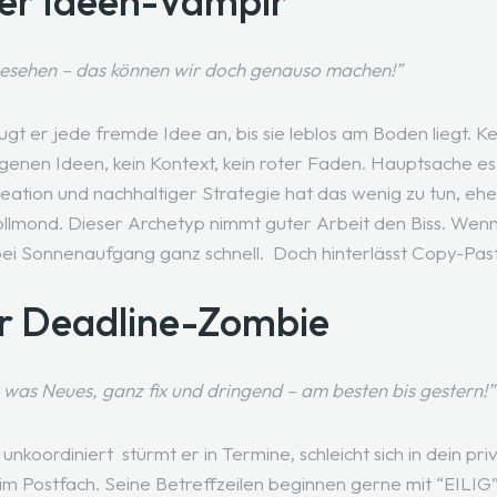
. Der Ideen-Vampir
gesehen – das können wir doch genauso machen!”
gt er jede fremde Idee an, bis sie leblos am Boden liegt. K
igenen Ideen, kein Kontext, kein roter Faden. Hauptsache es 
reation und nachhaltiger Strategie hat das wenig zu tun, ehe
ollmond. Dieser Archetyp nimmt guter Arbeit den Biss. Wenn
ei Sonnenaufgang ganz schnell. Doch hinterlässt Copy-Paste
r Deadline-Zombie
was Neues, ganz fix und dringend – am besten bis gestern!”
 unkoordiniert stürmt er in Termine, schleicht sich in dein 
m Postfach. Seine Betreffzeilen beginnen gerne mit “EILIG