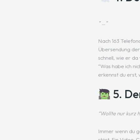
” …”
Nach 163 Telefona
Übersendung der fi
schnell, wie er d
“Was habe ich nic
erkennst du erst, 
5. De
“Wollte nur kurz h
Immer wenn du ger
stört. Ein Video-