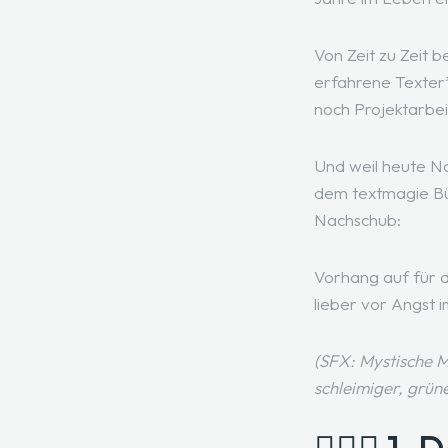
Von Zeit zu Zeit 
erfahrene Texter*
noch Projektarbei
Und weil heute Na
dem textmagie Bü
Nachschub:
Vorhang auf für d
lieber vor Angst 
(SFX: Mystische M
schleimiger, grün