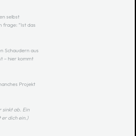
en selbst
frage: “Ist das
hen Schaudern aus
ast – hier kommt
 manches Projekt
sinkt ab. Ein
er dich ein.)