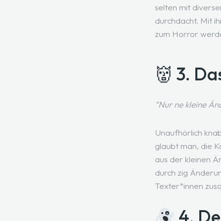
selten mit diverse
durchdacht. Mit i
zum Horror werden
👹 3. D
“Nur ne kleine Än
Unaufhörlich knab
glaubt man, die 
aus der kleinen 
durch zig Änderun
Texter*innen zus
4. De