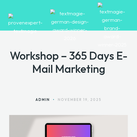
Workshop – 365 Days E-
HOME
Mail Marketing
ANGEBOTE
ÜBER MARA
BLOG
ADMIN
•
NOVEMBER 19, 2025
KONTAKT