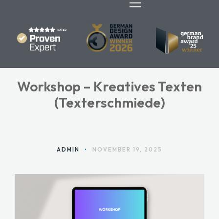
Workshop – Kreatives Texten
HOME
(Texterschmiede)
ANGEBOTE
ÜBER MARA
ADMIN
•
NOVEMBER 19, 2025
BLOG
KONTAKT