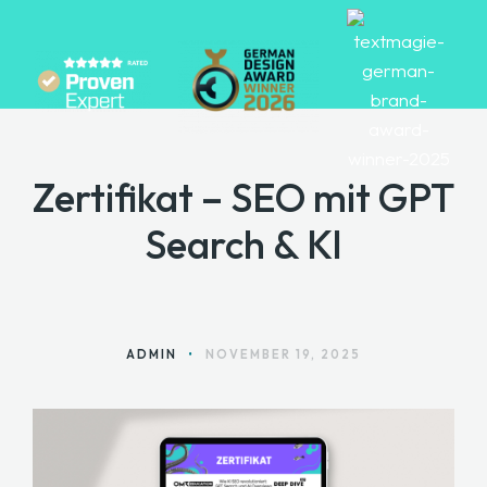
Zertifikat – SEO mit GPT
HOME
Search & KI
ANGEBOTE
ÜBER MARA
BLOG
ADMIN
•
NOVEMBER 19, 2025
KONTAKT