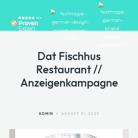
Dat Fischhus
HOME
Restaurant //
ANGEBOTE
Anzeigenkampagne
ÜBER MARA
BLOG
KONTAKT
ADMIN
•
AUGUST 31, 2025