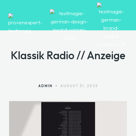
Klassik Radio // Anzeige
HOME
ANGEBOTE
ÜBER MARA
ADMIN
•
AUGUST 31, 2025
BLOG
KONTAKT