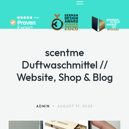
scentme
HOME
Duftwaschmittel //
ANGEBOTE
Website, Shop & Blog
ÜBER MARA
BLOG
KONTAKT
ADMIN
•
AUGUST 31, 2025