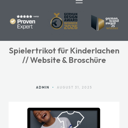
Spielertrikot für Kinderlachen
HOME
// Website & Broschüre
ANGEBOTE
ÜBER MARA
ADMIN
•
AUGUST 31, 2025
BLOG
KONTAKT